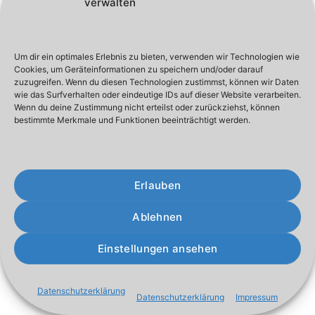
verwalten
Um dir ein optimales Erlebnis zu bieten, verwenden wir Technologien wie
Cookies, um Geräteinformationen zu speichern und/oder darauf
Impressum
Datenschutzerklärung
Standbuchung
Login
zuzugreifen. Wenn du diesen Technologien zustimmst, können wir Daten
wie das Surfverhalten oder eindeutige IDs auf dieser Website verarbeiten.
© Steverschützen Senden 64 e.V. 2026,
Wenn du deine Zustimmung nicht erteilst oder zurückziehst, können
bestimmte Merkmale und Funktionen beeinträchtigt werden.
Erlauben
Ablehnen
Einstellungen ansehen
Datenschutzerklärung
Datenschutzerklärung
Impressum