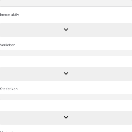
Funktional
Immer aktiv
Vorlieben
Vorlieben
Statistiken
Statistiken