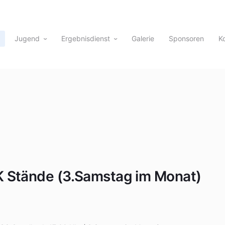
Jugend
Ergebnisdienst
Galerie
Sponsoren
K
K Stände (3.Samstag im Monat)