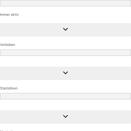
Funktional
Immer aktiv
Vorlieben
Vorlieben
Statistiken
Statistiken