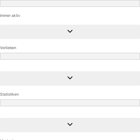
Funktional
Immer aktiv
Vorlieben
Vorlieben
Statistiken
Statistiken