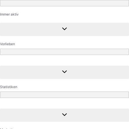
Funktional
Immer aktiv
Vorlieben
Vorlieben
Statistiken
Statistiken