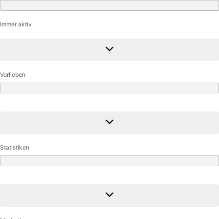
Funktional
Immer aktiv
Vorlieben
Vorlieben
Statistiken
Statistiken