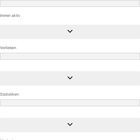
Funktional
Immer aktiv
Vorlieben
Vorlieben
Statistiken
Statistiken